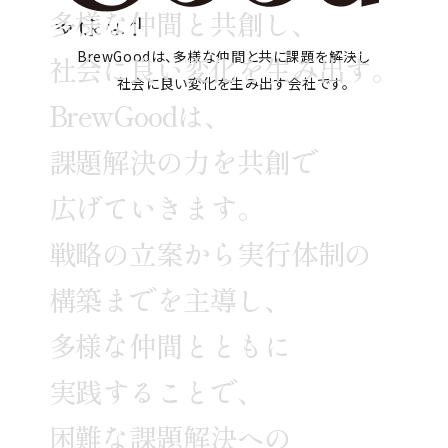
多
様
な
仲
間
と
共
創
し
、
CONTACT
BrewGoodは、多様な仲間と共に課題を解決し
社
会
に
良
い
変
化
を
生
み
出
す
。
社会に良い変化を生み出す会社です。
B
r
e
w
G
o
o
d
は
、
課
題
解
決
の
力
を
共
創
で
広
げ
て
い
き
ま
す
。
戦
略
の
立
案
か
ら
実
行
体
制
の
構
築
ま
で
を
主
導
し
、
多
様
な
仲
間
と
と
も
に
実
践
す
る
こ
と
で
、
困
難
な
課
題
解
決
へ
の