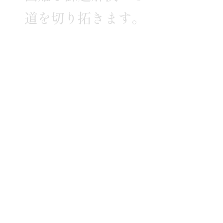
道
を
切
り
拓
き
ま
す
。